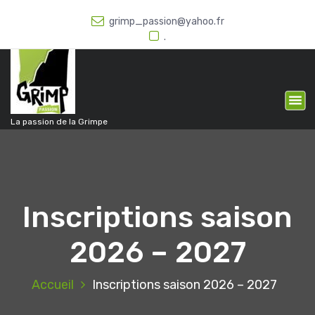
A
grimp_passion@yahoo.fr
l
.
l
e
r
a
u
c
La passion de la Grimpe
o
n
t
e
n
Inscriptions saison
u
2026 – 2027
Accueil
Inscriptions saison 2026 – 2027