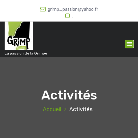
A
grimp_passion@yahoo.fr
l
.
l
e
r
a
u
c
La passion de la Grimpe
o
n
t
e
n
Activités
u
Accueil
Activités