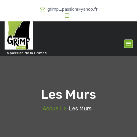
A
grimp_passion@yahoo.fr
l
.
l
e
r
a
u
c
La passion de la Grimpe
o
n
t
e
n
Les Murs
u
Accueil
Les Murs