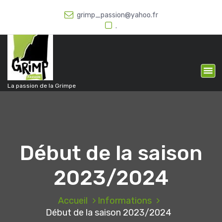
A
grimp_passion@yahoo.fr
l
.
l
e
r
a
u
c
La passion de la Grimpe
o
n
t
e
n
Début de la saison
u
2023/2024
Accueil
Informations
Début de la saison 2023/2024